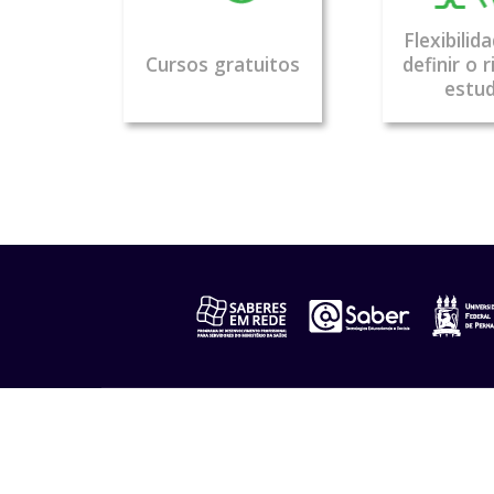
Flexibilid
Cursos gratuitos
definir o 
estu