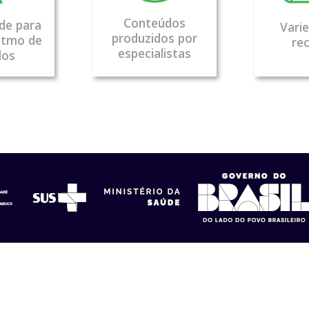
Conteúdos
ade para
Vari
produzidos por
ritmo de
re
especialistas
dos