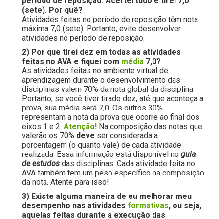
período de reposição. Acertei tudo e tirei 7,0
(sete). Por quê?
Atividades feitas no período de reposição têm nota
máxima 7,0 (sete). Portanto, evite desenvolver
atividades no período de reposição.
2) Por que tirei dez em todas as atividades
feitas no AVA e fiquei com
média
7,0?
As atividades feitas no ambiente virtual de
aprendizagem durante o desenvolvimento das
disciplinas valem 70% da nota global da disciplina.
Portanto, se você tiver tirado dez, até que aconteça a
prova, sua média será 7,0. Os outros 30%
representam a nota da prova que ocorre ao final dos
eixos 1 e 2.
Atenção!
Na composição das notas que
valerão os 70%
deve
ser considerada a
porcentagem (o quanto vale) de cada atividade
realizada. Essa informação está disponível no
guia
de estudos
das disciplinas. Cada atividade feita no
AVA também tem um peso específico na composição
da nota. Atente para isso!
3) Existe alguma maneira de eu melhorar meu
desempenho nas atividades
formativas
, ou seja,
aquelas feitas durante a execução das