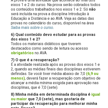
A prova é uma atividade que acontece ao final dos
eixos 1 e 2 do curso. Na prova serão cobrados todos
os conteúdos trabalhados nos eixos 1 e 2. Só
não
será incluída na prova a disciplina Introdução à
Educação a Distância e ao AVA. Veja as datas das
provas no calendário do curso, disponível na área
Saiba mais sobre o curso.
6) Qual conteúdo devo estudar para as provas
dos eixos 1 e 2?
Todos os materiais didáticos que tiverem
destacados como sendo de leitura ou acesso
obrigatórios
no AVA.
7) O que é a recuperação?
É a atividade realizada após as provas dos eixos 1 e
2, quando as médias finais das disciplinas estiverem
definidas. Se você tiver média abaixo de 7,0
(6,9 ou
menos)
, deverá fazer a recuperação com objetivo de
alcançar a média mínima exigida para aprovação nas
disciplinas, que é 7,0 (sete).
8) Minha média em determinada disciplina é
igual
ou maior
que 7,0 (sete), mas gostaria de
participar da recuperação para melhorar minha