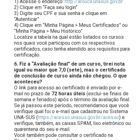
1) Acesse o endereço:
http://arouca.unasus.gov.br
2) Clique em “Faça seu login”
3) Digite seu CPF e sua senha e clique em
“Autenticar”
4) Clique em “Minha Página > Meus Certificados” ou
“Minha Página > Meu Histórico”
Localize a tabela na qual estão listados os cursos
nos quais você participou com os respectivos
certificados, caso tenha atendido aos requisitos para
certificação.
6. Fiz a “Avaliação final” de um curso, tirei nota
igual ou maior que 7,0 (sete), mas o certificado
de conclusão de curso ainda não chegou. O que
aconteceu?
O link para acesso ao certificado é enviado por e-
mail no prazo de
72 horas úteis
(exclui-se finais de
semana e feriados) após o término da avaliação final.
Se já passou este período, recomendamos que você
verifique qual foi o e-mail que cadastrou no Sistema
UNA-SUS (
https://acesso.unasus.gov.br/acesso
) e
verifique, também, as caixas SPAM, lixo eletrônico ou
quarentena do seu e-mail.
Você também pode consultar o certificado na