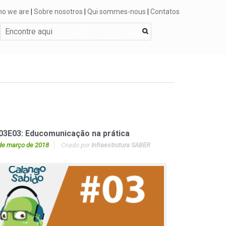
o we are
|
Sobre nosotros
|
Qui sommes-nous
|
Contatos
03E03: Educomunicação na prática
de março de 2018
Criado por
Infraestrutura SABER