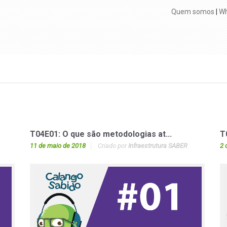
Quem somos
|
Wh
T04E01: O que são metodologias at...
T
11 de maio de 2018
Criado por
Infraestrutura SABER
2 