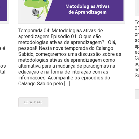
T
0
Temporada 04: Metodologias ativas de
p
aprendizagem Episódio 01: O que são
s
metodologias ativas de aprendizagem? Olá,
a
e é
pessoal! Nesta nova temporada do Calango
e
Sabido, começaremos uma discussão sobre as
C
metodologias ativas de aprendizagem como
a
 os
alternativa para a mudança de paradigmas na
n
tal
educação e na forma de interação com as
So
.
informações. Acompanhe os episódios do
Calango Sabido pelo […]
LEIA MAIS