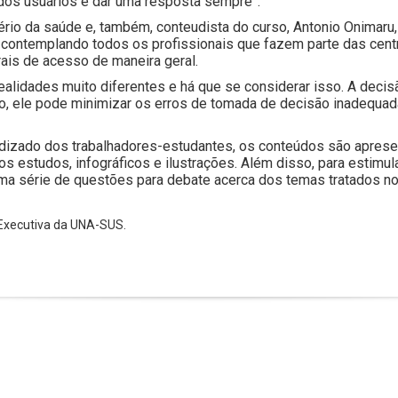
os usuários e dar uma resposta sempre”.
ério da saúde e, também, conteudista do curso, Antonio Onimar
contemplando todos os profissionais que fazem parte das centr
rais de acesso de maneira geral.
realidades muito diferentes e há que se considerar isso. A dec
o, ele pode minimizar os erros de tomada de decisão inadequada
ndizado dos trabalhadores-estudantes, os conteúdos são aprese
s estudos, infográficos e ilustrações. Além disso, para estimula
a série de questões para debate acerca dos temas tratados no c
 Executiva da UNA-SUS.