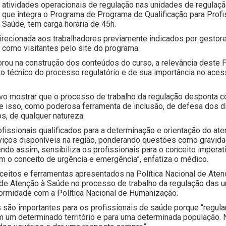
atividades operacionais de regulação nas unidades de regulaçã
que integra o Programa de Programa de Qualificação para Prof
Saúde, tem carga horária de 45h.
direcionada aos trabalhadores previamente indicados por gesto
como visitantes pelo site do programa.
ou na construção dos conteúdos do curso, a relevância deste P
to técnico do processo regulatório e de sua importância no ac
ivo mostrar que o processo de trabalho da regulação desponta 
ue isso, como poderosa ferramenta de inclusão, de defesa dos d
, de qualquer natureza.
ofissionais qualificados para a determinação e orientação do 
ços disponíveis na região, ponderando questões como gravidade,
endo assim, sensibiliza os profissionais para o conceito impe
 o conceito de urgência e emergência”, enfatiza o médico.
onceitos e ferramentas apresentados na Política Nacional de Ate
e de Atenção à Saúde no processo de trabalho da regulação das
formidade com a Política Nacional de Humanização.
são importantes para os profissionais de saúde porque “regular
m um determinado território e para uma determinada população. 