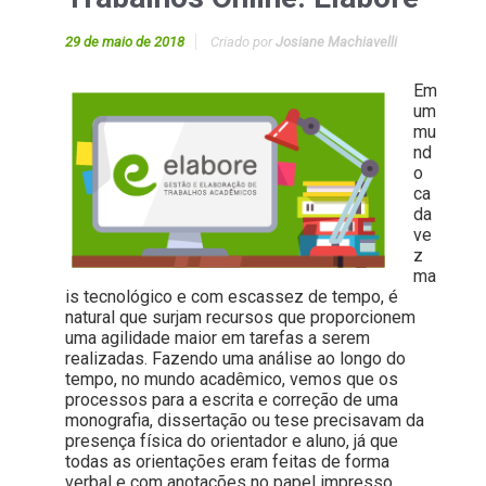
29 de maio de 2018
Criado por
Josiane Machiavelli
Em
um
mu
nd
o
ca
da
ve
z
ma
is tecnológico e com escassez de tempo, é
natural que surjam recursos que proporcionem
uma agilidade maior em tarefas a serem
realizadas. Fazendo uma análise ao longo do
tempo, no mundo acadêmico, vemos que os
processos para a escrita e correção de uma
monografia, dissertação ou tese precisavam da
presença física do orientador e aluno, já que
todas as orientações eram feitas de forma
verbal e com anotações no papel impresso.