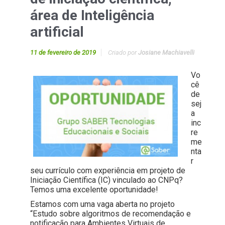
área de Inteligência
artificial
11 de fevereiro de 2019
Criado por
Josiane Machiavelli
Vo
cê
de
sej
a
inc
re
me
nta
r
seu currículo com experiência em projeto de
Iniciação Científica (IC) vinculado ao CNPq?
Temos uma excelente oportunidade!
Estamos com uma vaga aberta no projeto
“Estudo sobre algoritmos de recomendação e
notificação para Ambientes Virtuais de