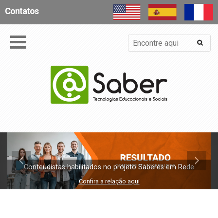
Contatos
Conteudistas habilitados no projeto Saberes em Rede
Confira a relação aqui