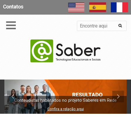
Contatos
Conteudistas habilitados no projeto Saberes em Rede
Confira a relação aqui