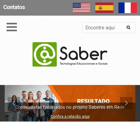
Contatos
Conteudistas habilitados no projeto Saberes em Rede
Confira a relação aqui