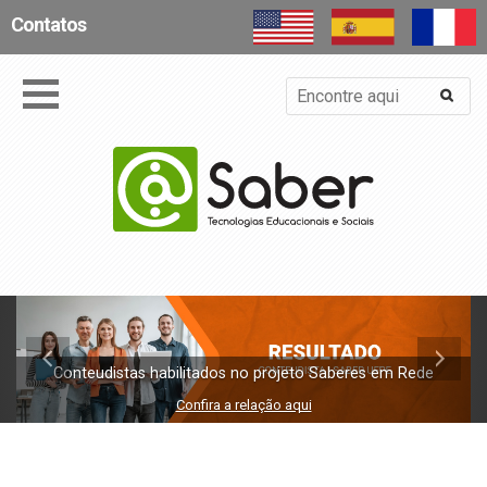
Contatos
Conteudistas habilitados no projeto Saberes em Rede
Confira a relação aqui